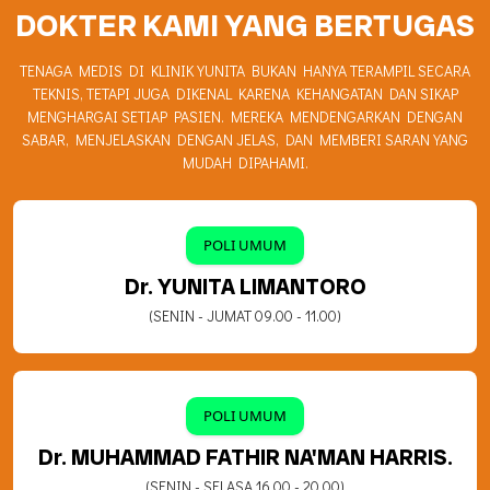
DOKTER KAMI YANG BERTUGAS
TENAGA MEDIS DI KLINIK YUNITA BUKAN HANYA TERAMPIL SECARA
TEKNIS, TETAPI JUGA DIKENAL KARENA KEHANGATAN DAN SIKAP
MENGHARGAI SETIAP PASIEN. MEREKA MENDENGARKAN DENGAN
SABAR, MENJELASKAN DENGAN JELAS, DAN MEMBERI SARAN YANG
MUDAH DIPAHAMI.
POLI UMUM
Dr. YUNITA LIMANTORO
(SENIN - JUMAT 09.00 - 11.00)
POLI UMUM
Dr. MUHAMMAD FATHIR NA'MAN HARRIS.
(SENIN - SELASA 16.00 - 20.00)