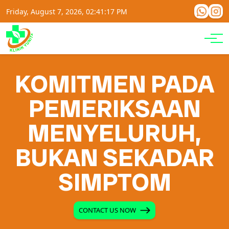
Friday, August 7, 2026, 02:41:18 PM
KOMITMEN PADA
PEMERIKSAAN
MENYELURUH,
BUKAN SEKADAR
SIMPTOM
CONTACT US NOW